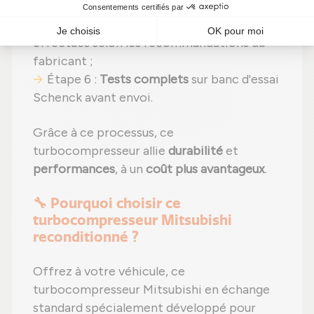
usées
par des pièces neuves ;
Étape 5 :
Remontage
avec des réglages
effectués selon les recommandations du
fabricant ;
Étape 6 :
Tests complets
sur banc d'essai
Schenck avant envoi.
Grâce à ce processus, ce
turbocompresseur allie
durabilité
et
performances
, à un
coût plus avantageux
.
🔧 Pourquoi choisir ce
turbocompresseur Mitsubishi
reconditionné ?
Offrez à votre véhicule, ce
turbocompresseur Mitsubishi en échange
standard spécialement développé pour