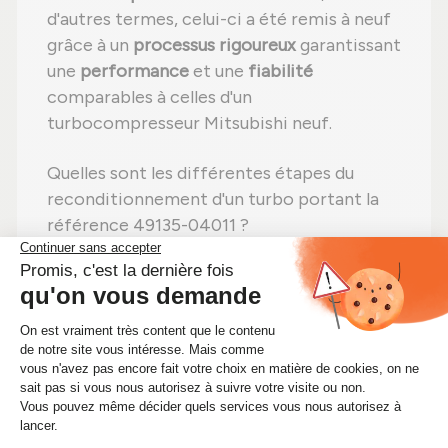
d'autres termes, celui-ci a été remis à neuf
grâce à un
processus rigoureux
garantissant
une
performance
et une
fiabilité
comparables à celles d'un
turbocompresseur Mitsubishi neuf.
Quelles sont les différentes étapes du
reconditionnement d'un turbo portant la
référence 49135-04011 ?
Étape 1 :
Démontage
total pour une
vérification complète ;
Étape 2 :
Nettoyage professionnel
pour
éliminer toute impureté ;
Étape 3 :
Contrôle détaillé
de chaque
composant ;
Étape 4 :
Remplacement des pièces