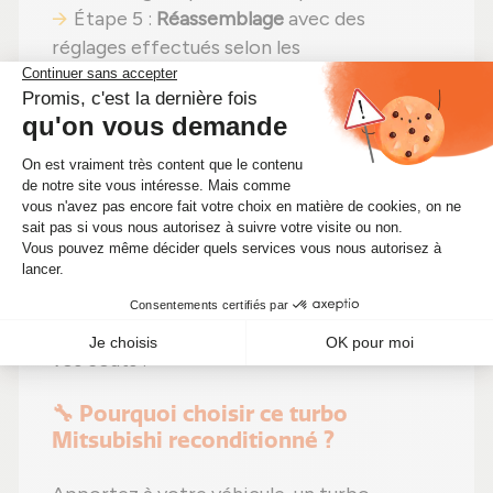
Étape 5 :
Réassemblage
avec des
réglages effectués selon les
recommandations du fabricant ;
Étape 6 :
Tests complets
sur banc d'essai
Schenck avant envoi.
En choisissant un
turbocompresseur
reconditionné
, vous faites un pari gagnant :
performances identiques
,
une solution plus
économique (actuellement à 304,00 €)
et
un
choix écologique
. Alors pourquoi hésiter
? Boostez votre moteur tout en diminuant
vos coûts !
🔧 Pourquoi choisir ce turbo
Mitsubishi reconditionné ?