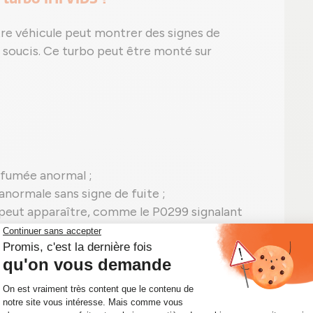
tre véhicule peut montrer des signes de
s soucis. Ce turbo peut être monté sur
 fumée anormal ;
anormale sans signe de fuite ;
peut apparaître, comme le P0299 signalant
IDS en panne.
onné : l'alliance entre économies et