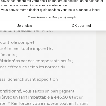
ditionné
, ce qui signifie qu'il a été remis à neuf
e
qualité équivalente à un turbo IHI neuf.
urbocompresseur réf. VIDS :
 contrôle complet ;
r éliminer toute impureté ;
léments ;
étériorées
par des composants neufs ;
ges effectués selon les normes du
ssai Schenck avant expédition.
onditionné
, vous faites un pari gagnant :
(avec un tarif imbattable à 446,50 €)
et un
siter ? Renforcez votre moteur tout en faisant