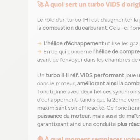
🚀 À quoi sert un turbo VIDS d'orig
Le rôle d'un turbo IHI est d'augmenter la
la
combustion du carburant
. Celui-ci fo
L'hélice d'échappement
utilise les gaz
En ce qui concerne
l'hélice de compre
avant de l'envoyer dans les chambres de
Un
turbo IHI réf. VIDS performant
joue u
dans le moteur,
améliorant ainsi la comb
fonctionne avec deux hélices synchronisé
d'échappement, tandis que la 2ème compr
maximisant son efficacité. Ce fonctio
puissance du moteur
, mais aussi de
maîtr
garantissant ainsi une conduite
plus réac
🛑 À quel moment remplacer votre 