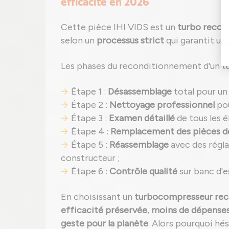
efficacité en 2026
Cette pièce IHI VIDS est un
turbo recon
selon un
processus strict
qui garantit un
Les phases du reconditionnement d'un t
Étape 1 :
Désassemblage
total pour un
Étape 2 :
Nettoyage professionnel
pou
Étape 3 :
Examen détaillé
de tous les é
Étape 4 :
Remplacement des pièces d
Étape 5 :
Réassemblage
avec des régla
constructeur ;
Étape 6 :
Contrôle qualité
sur banc d'e
En choisissant un
turbocompresseur rec
efficacité préservée
,
moins de dépenses 
geste pour la planète
. Alors pourquoi hé