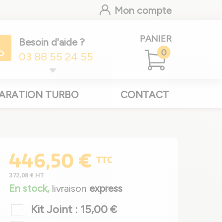
Mon compte
PANIER
Besoin d'aide ?
0
03 88 55 24 55
ARATION TURBO
CONTACT
446,50 €
TTC
372,08 €
HT
En stock,
livraison
express
Kit Joint : 15,00 €