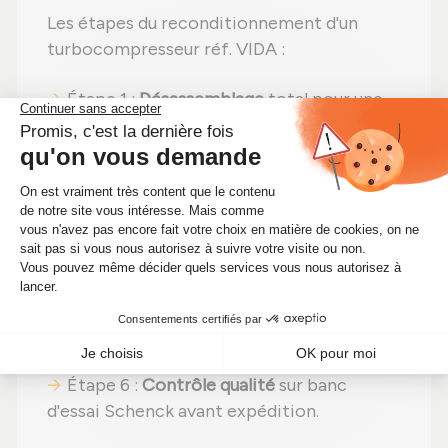
Les étapes du reconditionnement d'un
turbocompresseur réf. VIDA :
Étape 1 :
Désassemblage
total pour une
vérification complète ;
Étape 2 :
Nettoyage professionnel
pour
éliminer toute impureté ;
Étape 3 :
Examen rigoureux
de tous les
composants ;
Étape 4 :
Remplacement des pièces
endommagées
par des composants neufs ;
Étape 5 :
Remontage
avec des réglages
effectués selon les normes du constructeur
;
Étape 6 :
Contrôle qualité
sur banc
d'essai Schenck avant expédition.