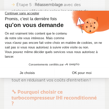
Étape 5 :
Réassemblage
avec des
réglages effectués selon les normes du
constructeur ;
Étape 6 :
Tests approfondis
sur banc
d'essai Schenck avant envoi.
En choisissant un
turbo reconditionné
,
vous faites un pari gagnant :
même
puissance
,
une solution plus économique
(actuellement à seulement 456,00 €)
et un
impact environnemental positif
. Alors
pourquoi hésiter ? Boostez votre moteur
tout en réduisant vos coûts d'entretien !
🔧 Pourquoi choisir ce
turbocompresseur IHI reconditionné
?