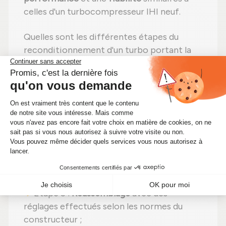
celles d'un turbocompresseur IHI neuf.
Quelles sont les différentes étapes du
reconditionnement d'un turbo portant la
référence VIDX ?
Étape 1 :
Désassemblage
total pour un
contrôle complet ;
Étape 2 :
Nettoyage professionnel
pour
éliminer toute impureté ;
Étape 3 :
Contrôle détaillé
de chaque
élément ;
Étape 4 :
Remplacement des pièces
endommagées
par des pièces neuves ;
Étape 5 :
Réassemblage
avec des
réglages effectués selon les normes du
constructeur ;