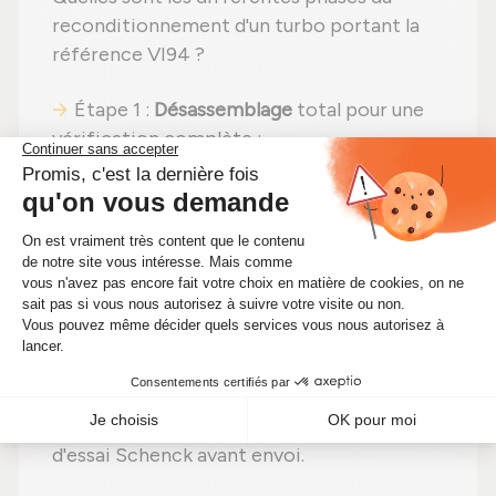
reconditionnement d'un turbo portant la
référence VI94 ?
Étape 1 :
Désassemblage
total pour une
vérification complète ;
Étape 2 :
Nettoyage minutieux
pour
éliminer toute impureté ;
Étape 3 :
Contrôle rigoureux
de chaque
élément ;
Étape 4 :
Remplacement des pièces
usées
par des pièces neuves ;
Étape 5 :
Réassemblage
avec des
réglages effectués selon les
recommandations du fabricant ;
Étape 6 :
Tests approfondis
sur banc
d'essai Schenck avant envoi.