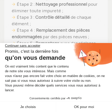
Étape 2 :
Nettoyage professionnel
pour
éliminer toute impureté ;
Étape 3 :
Contrôle détaillé
de chaque
élément ;
Étape 4 :
Remplacement des pièces
endommagées
par des pièces neuves ;
Étape 5 :
Remontage
avec des réglages
effectués selon les normes du constructeur
;
Étape 6 :
Tests complets
sur banc d'essai
Schenck avant envoi.
En choisissant un
turbo reconditionné
,
vous faites un pari gagnant :
efficacité
préservée
,
une solution plus économique
(actuellement à seulement 247,00 €)
et un
choix écologique
. Alors pourquoi hésiter ?