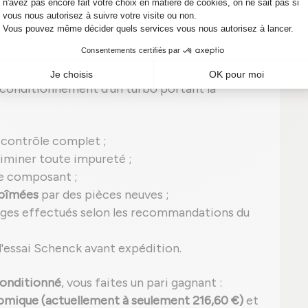
 un
turbo reconditionné
, ce qui signifie qu'il a
ct
garantissant une
qualité équivalente à un
reconditionnement d'un turbo portant la
 contrôle complet ;
iminer toute impureté ;
e composant ;
abîmées
par des pièces neuves ;
ages effectués selon les recommandations du
'essai Schenck avant expédition.
onditionné
, vous faites un pari gagnant :
nomique (actuellement à seulement 216,60 €)
et