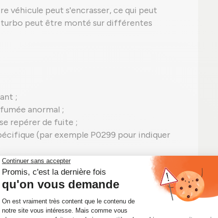
re véhicule peut s'encrasser, ce qui peut
 turbo peut être monté sur différentes
ant ;
 fumée anormal ;
se repérer de fuite ;
pécifique (par exemple P0299 pour indiquer
452239-5009S en panne.
un turbo Garrett reconditionné pour un