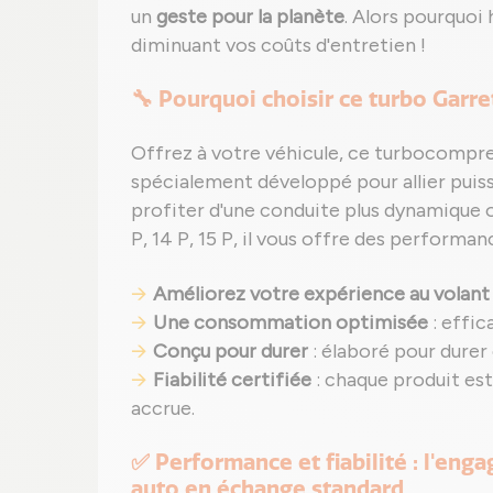
un
geste pour la planète
. Alors pourquoi
diminuant vos coûts d'entretien !
🔧 Pourquoi choisir ce turbo Garre
Offrez à votre véhicule, ce turbocompr
spécialement développé pour allier puis
profiter d'une conduite plus dynamique o
P, 14 P, 15 P, il vous offre des perform
Améliorez votre expérience au volant
Une consommation optimisée
: effic
Conçu pour durer
: élaboré pour durer
Fiabilité certifiée
: chaque produit es
accrue.
✅ Performance et fiabilité : l'eng
auto en échange standard