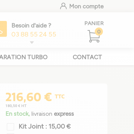
Mon compte
PANIER
Besoin d'aide ?
0
03 88 55 24 55
ARATION TURBO
CONTACT
216,60 €
TTC
180,50 €
HT
En stock,
livraison
express
Kit Joint : 15,00 €