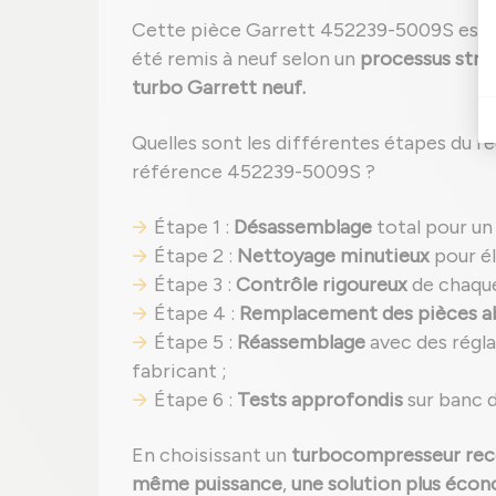
Cette pièce Garrett 452239-5009S est
été remis à neuf selon un
processus stri
turbo Garrett neuf.
Quelles sont les différentes étapes du 
référence 452239-5009S ?
Étape 1 :
Désassemblage
total pour un
Étape 2 :
Nettoyage minutieux
pour él
Étape 3 :
Contrôle rigoureux
de chaqu
Étape 4 :
Remplacement des pièces 
Étape 5 :
Réassemblage
avec des régl
fabricant ;
Étape 6 :
Tests approfondis
sur banc d
En choisissant un
turbocompresseur rec
même puissance
,
une solution plus éco