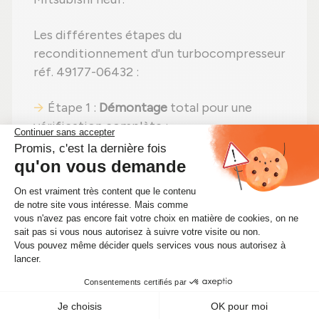
Les différentes étapes du
reconditionnement d'un turbocompresseur
réf. 49177-06432 :
Étape 1 :
Démontage
total pour une
vérification complète ;
Étape 2 :
Nettoyage minutieux
pour
éliminer toute impureté ;
Étape 3 :
Examen détaillé
de tous les
composants ;
Étape 4 :
Remplacement des pièces
détériorées
par des pièces neuves ;
Étape 5 :
Remontage
avec des réglages
effectués selon les recommandations du
fabricant ;
Étape 6 :
Contrôle qualité
sur banc