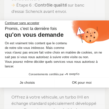
Étape 6 :
Contrôle qualité
sur banc
d'essai Schenck avant envoi.
En choisissant un
turbo reconditionné
,
vous faites un pari gagnant :
efficacité
préservée
,
moins de dépenses (avec un
tarif actuellement à 313,50 €)
et un
impact
environnemental positif
. Alors pourquoi
hésiter ? Optimisez votre moteur tout en
faisant des économies significatives !
🔧 Optimisez les performances de
votre moteur avec ce turbo IHI
reconditionné
Offrez à votre véhicule, un turbo IHI en
échange standard spécialement développé