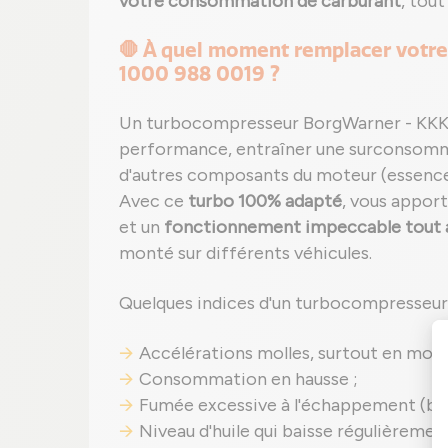
votre consommation de carburant
, tou
🛑 À quel moment remplacer votr
1000 988 0019 ?
Un turbocompresseur BorgWarner - KKK
performance, entraîner une surconso
d'autres composants du moteur (essence 
Avec ce
turbo 100% adapté
, vous appor
et un
fonctionnement impeccable tout a
monté sur différents véhicules.
Quelques indices d'un turbocompresseur 
Accélérations molles, surtout en mont
Consommation en hausse ;
Fumée excessive à l'échappement (bleu
Niveau d'huile qui baisse régulièremen