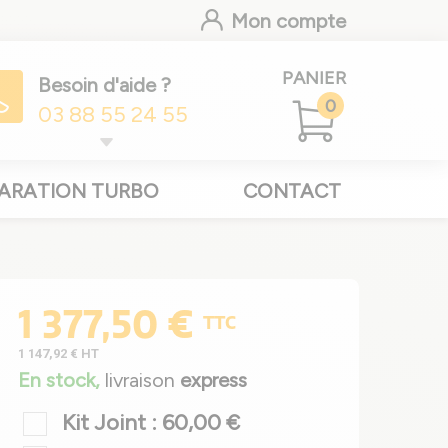
Mon compte
PANIER
Besoin d'aide ?
0
03 88 55 24 55
ARATION TURBO
CONTACT
1 377,50 €
TTC
1 147,92 €
HT
En stock,
livraison
express
Kit Joint : 60,00 €