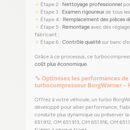
Étape 2 :
Nettoyage professionnel
pou
Étape 3 :
Examen rigoureux
de tous le
Étape 4 :
Remplacement des pièces d
Étape 5 :
Remontage
avec des réglage
fabricant ;
Étape 6 :
Contrôle qualité
sur banc d'e
Grâce à ce processus, ce turbocompre
coût plus économique
.
🔧 Optimisez les performances de
turbocompresseur BorgWarner - 
Offrez à votre véhicule, un turbo Borg
développé pour allier performance, fiabil
conduite plus dynamique ou préserver la
651.912, OM 651.913, OM 651.916, OM 651.9
fiables à chaque trajet.