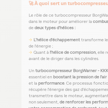
🚀 À quoi sert un turbocompresseu
Le rôle de ce turbocompresseur BorgWarn
dans le moteur pour améliorer la
combust
de
deux types d'hélices :
L'hélice d'échappement
transforme les
de l'énergie ;
Quant à
l'hélice de compression
, elle
avant de le diriger dans les cylindres.
Un
turbocompresseur BorgWarner - KKK 
essentiel en
boostant la pression de l'air
et la
performance
. Ce processus fonctio
récupère l'énergie des gaz d'échappement
transmettre dans le moteur, augmentan
non seulement,
de renforcer les perfor