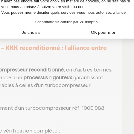
ut apparaître, tel que le P0299 signalant une
signes, il est temps d'agir ! Un simple
des réparations onéreuses sur votre véhicule.
KKK reconditionné : l'alliance entre
ompresseur reconditionné
, en d'autres termes,
grâce à un
processus rigoureux
garantissant
bles à celles d'un turbocompresseur
ement d'un turbocompresseur réf. 1000 988
e vérification complète ;