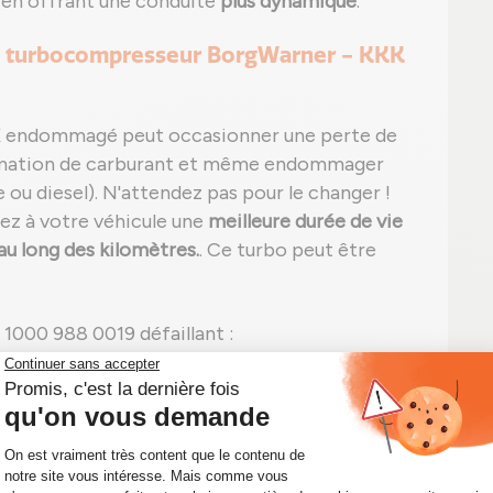
t en offrant une conduite
plus dynamique
.
e turbocompresseur BorgWarner - KKK
 endommagé peut occasionner une perte de
mmation de carburant et même endommager
ou diesel). N'attendez pas pour le changer !
tez à votre véhicule une
meilleure durée de vie
u long des kilomètres.
. Ce turbo peut être
1000 988 0019 défaillant :
ée ou en charge ;
e, noire ou blanche) et/ou bruit inhabituel ;
t sans trace apparente ;