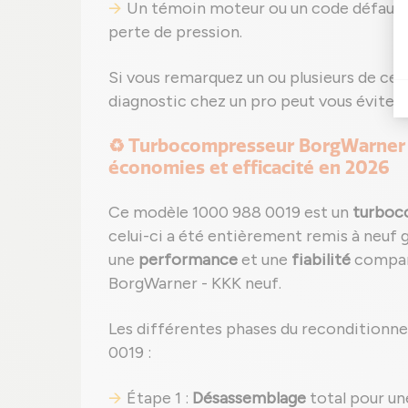
Un témoin moteur ou un code défaut pe
perte de pression.
Si vous remarquez un ou plusieurs de ces 
diagnostic chez un pro peut vous éviter 
♻️ Turbocompresseur BorgWarner - 
économies et efficacité en 2026
Ce modèle 1000 988 0019 est un
turboc
celui-ci a été entièrement remis à neuf 
une
performance
et une
fiabilité
compara
BorgWarner - KKK neuf.
Les différentes phases du reconditionn
0019 :
Étape 1 :
Désassemblage
total pour un