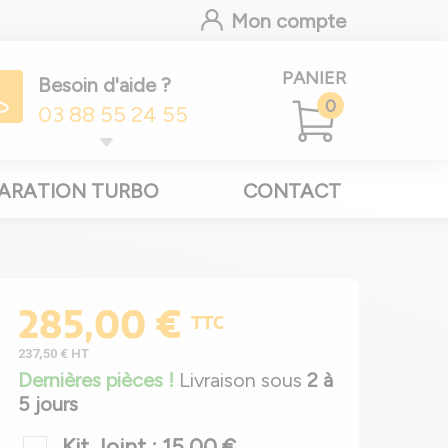
Mon compte
PANIER
Besoin d'aide ?
0
03 88 55 24 55
ARATION TURBO
CONTACT
285,00 €
TTC
237,50 €
HT
Dernières pièces !
Livraison sous
2 à
5 jours
Kit Joint : 15,00 €