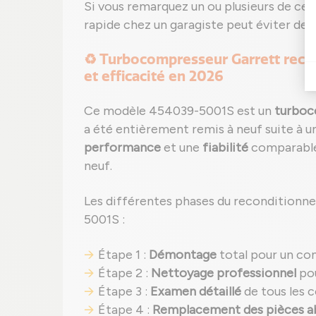
Si vous remarquez un ou plusieurs de ces 
rapide chez un garagiste peut éviter des
♻️ Turbocompresseur Garrett recon
et efficacité en 2026
Ce modèle 454039-5001S est un
turboc
a été entièrement remis à neuf suite à u
performance
et une
fiabilité
comparables
neuf.
Les différentes phases du reconditionn
5001S :
Étape 1 :
Démontage
total pour un co
Étape 2 :
Nettoyage professionnel
pou
Étape 3 :
Examen détaillé
de tous les 
Étape 4 :
Remplacement des pièces 