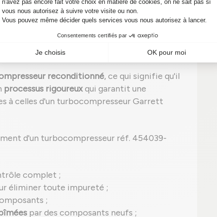
signes, il est temps d'agir ! Un diagnostic
 réparations onéreuses sur votre véhicule.
ditionné : l'alliance entre économies
ompresseur reconditionné
, ce qui signifie qu'il
n
processus rigoureux
qui garantit une
 à celles d'un turbocompresseur Garrett
ement d'un turbocompresseur réf. 454039-
ntrôle complet ;
r éliminer toute impureté ;
composants ;
abîmées
par des composants neufs ;