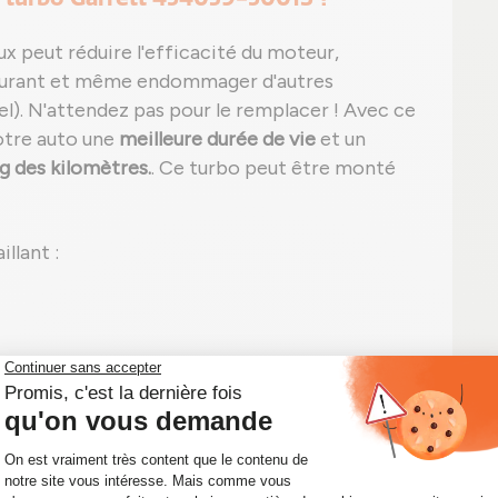
 peut réduire l'efficacité du moteur,
burant et même endommager d'autres
). N'attendez pas pour le remplacer ! Avec ce
votre auto une
meilleure durée de vie
et un
 des kilomètres.
. Ce turbo peut être monté
llant :
e) et/ou bruit inhabituel ;
on apparente sans trace apparente ;
peut apparaître, comme le code P0299 pour