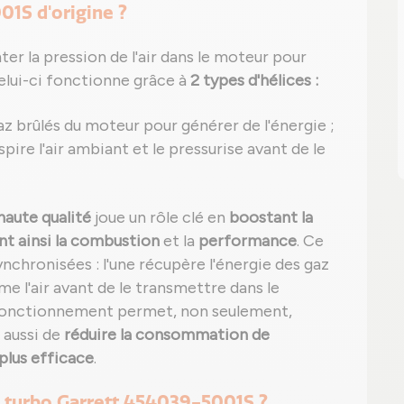
01S d'origine ?
er la pression de l'air dans le moteur pour
Celui-ci fonctionne grâce à
2 types d'hélices :
az brûlés du moteur pour générer de l'énergie ;
 aspire l'air ambiant et le pressurise avant de le
haute qualité
joue un rôle clé en
boostant la
nt ainsi la combustion
et la
performance
. Ce
chronisées : l'une récupère l'énergie des gaz
e l'air avant de le transmettre dans le
 fonctionnement permet, non seulement,
s aussi de
réduire la consommation de
plus efficace
.
 turbo Garrett 454039-5001S ?