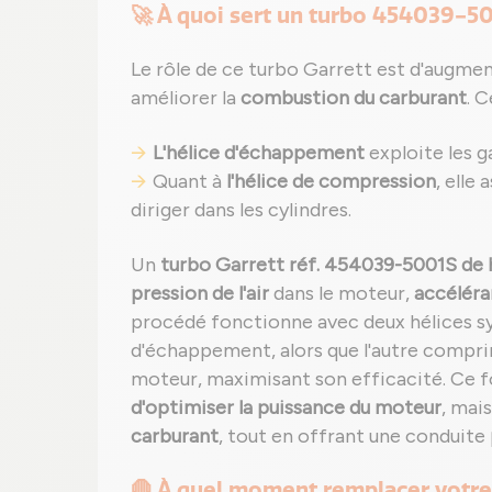
🚀 À quoi sert un turbo 454039-50
Le rôle de ce turbo Garrett est d'augment
améliorer la
combustion du carburant
. 
L'hélice d'échappement
exploite les g
Quant à
l'hélice de compression
, elle
diriger dans les cylindres.
Un
turbo Garrett réf. 454039-5001S de 
pression de l'air
dans le moteur,
accéléra
procédé fonctionne avec deux hélices syn
d'échappement, alors que l'autre comprim
moteur, maximisant son efficacité. Ce
d'optimiser la puissance du moteur
, mai
carburant
, tout en offrant une conduite
🛑 À quel moment remplacer votre