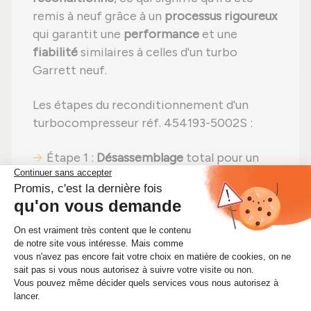
remis à neuf grâce à un
processus rigoureux
qui garantit une
performance
et une
fiabilité
similaires à celles d'un turbo
Garrett neuf.
Les étapes du reconditionnement d'un
turbocompresseur réf. 454193-5002S :
Étape 1 :
Désassemblage
total pour un
contrôle complet ;
Étape 2 :
Nettoyage professionnel
pour
éliminer toute impureté ;
Étape 3 :
Examen détaillé
de tous les
composants ;
Étape 4 :
Remplacement des pièces
abîmées
par des composants neufs ;
Étape 5 :
Remontage
avec des réglages