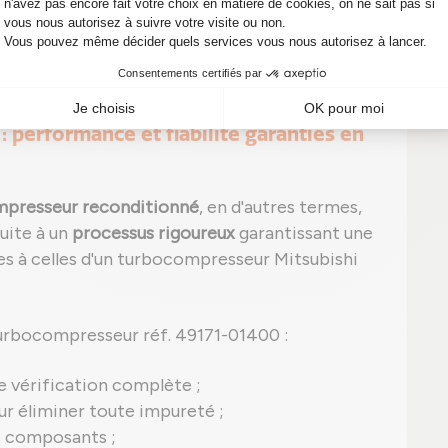
signes, n'attendez pas ! Un diagnostic rapide
tions onéreuses sur votre véhicule.
: performance et fiabilité garanties en
presseur reconditionné
, en d'autres termes,
uite à un
processus rigoureux
garantissant une
 à celles d'un turbocompresseur Mitsubishi
urbocompresseur réf. 49171-01400 :
e vérification complète ;
r éliminer toute impureté ;
s composants ;