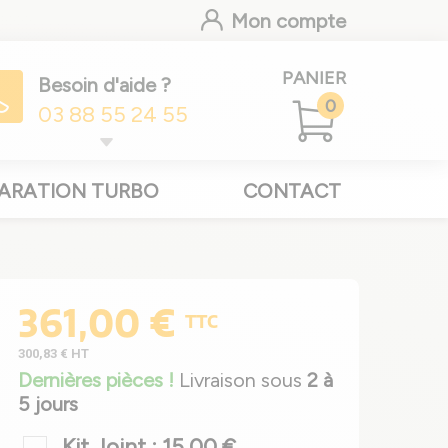
Mon compte
PANIER
Besoin d'aide ?
0
03 88 55 24 55
ARATION TURBO
CONTACT
361,00 €
TTC
300,83 €
HT
Dernières pièces !
Livraison sous
2 à
5 jours
Kit Joint : 15,00 €