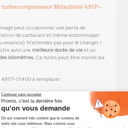
 turbocompresseur Mitsubishi 49171-
magé peut occasionner une perte de
mmation de carburant et même endommager
u essence). N'attendez pas pour le changer !
votre auto une
meilleure durée de vie
et un
des kilomètres.
. Ce turbo peut être monté sur
 49171-01400 à remplacer :
e ;
e) et/ou bruit inhabituel ;
sans fuite visible ;
eut apparaître, tel que le code P0299 pour