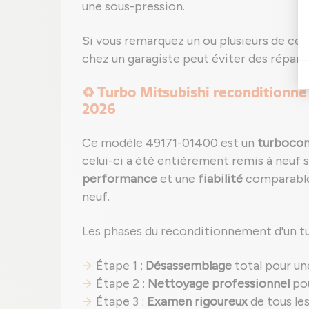
une sous-pression.
Si vous remarquez un ou plusieurs de ces 
chez un garagiste peut éviter des répara
♻️ Turbo Mitsubishi reconditionné 
2026
Ce modèle 49171-01400 est un
turbocom
celui-ci a été entièrement remis à neuf s
performance
et une
fiabilité
comparables
neuf.
Les phases du reconditionnement d'un t
Étape 1 :
Désassemblage
total pour un
Étape 2 :
Nettoyage professionnel
pou
Étape 3 :
Examen rigoureux
de tous le