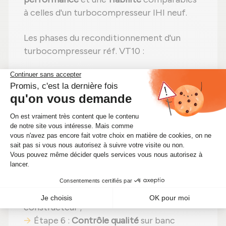
à celles d'un turbocompresseur IHI neuf.
Les phases du reconditionnement d'un
turbocompresseur réf. VT10 :
Étape 1 :
Désassemblage
total pour un
contrôle complet ;
Étape 2 :
Nettoyage minutieux
pour
éliminer toute impureté ;
Étape 3 :
Examen détaillé
de tous les
composants ;
Étape 4 :
Remplacement des pièces
abîmées
par des composants neufs ;
Étape 5 :
Réassemblage
avec des
réglages effectués selon les normes du
constructeur ;
Étape 6 :
Contrôle qualité
sur banc