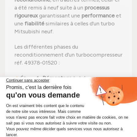
a été remis à neuf suite à un
processus
rigoureux
garantissant une
performance
et
une
fiabilité
similaires à celles d'un turbo
Mitsubishi neuf.
Les différentes phases du
reconditionnement d'un turbocompresseur
réf. 49378-01520 :
Étape 1 :
Démontage
total pour un
contrôle complet ;
Étape 2 :
Nettoyage minutieux
pour
éliminer toute impureté ;
Étape 3 :
Examen détaillé
de tous les
composants ;
Étape 4 :
Remplacement des pièces
abîmées
par des pièces neuves ;