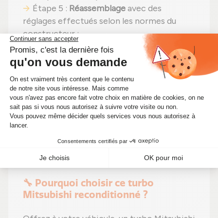
Étape 5 :
Réassemblage
avec des
réglages effectués selon les normes du
constructeur ;
Étape 6 :
Tests approfondis
sur banc
d'essai Schenck avant expédition.
En choisissant un
turbocompresseur
reconditionné
, vous faites un pari gagnant :
performances identiques
,
une solution plus
économique (actuellement à seulement
513,00 €)
et un
choix écologique
. Alors
pourquoi hésiter ? Boostez votre moteur
tout en réduisant vos coûts !
🔧 Pourquoi choisir ce turbo
Mitsubishi reconditionné ?