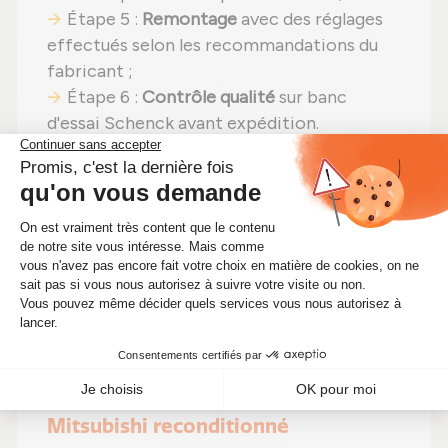
Étape 5 :
Remontage
avec des réglages
effectués selon les recommandations du
fabricant ;
Étape 6 :
Contrôle qualité
sur banc
d'essai Schenck avant expédition.
En choisissant un
turbo reconditionné
,
vous faites un pari gagnant :
même
puissance
,
moins de dépenses (avec un
tarif imbattable à 304,00 €)
et un
impact
environnemental positif
. Alors pourquoi
hésiter ? Optimisez votre moteur tout en
faisant des économies significatives !
🔧 Optimisez les performances de
votre moteur avec ce turbo
Mitsubishi reconditionné