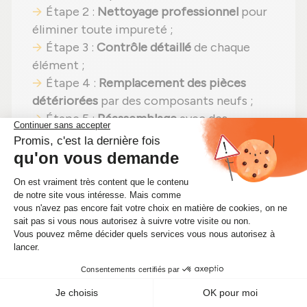
Étape 2 :
Nettoyage professionnel
pour
éliminer toute impureté ;
Étape 3 :
Contrôle détaillé
de chaque
élément ;
Étape 4 :
Remplacement des pièces
détériorées
par des composants neufs ;
Étape 5 :
Réassemblage
avec des
réglages effectués selon les
recommandations du fabricant ;
Étape 6 :
Tests complets
sur banc d'essai
Schenck avant envoi.
En choisissant un
turbo reconditionné
,
vous faites un pari gagnant :
efficacité
préservée
,
une solution plus économique
(aujourd'hui à seulement 304,00 €)
et un
impact environnemental positif
. Alors