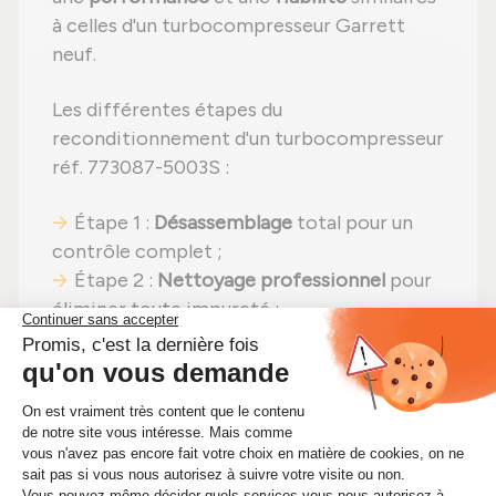
à celles d'un turbocompresseur Garrett
neuf.
Les différentes étapes du
reconditionnement d'un turbocompresseur
réf. 773087-5003S :
Étape 1 :
Désassemblage
total pour un
contrôle complet ;
Étape 2 :
Nettoyage professionnel
pour
éliminer toute impureté ;
Étape 3 :
Examen rigoureux
de tous les
éléments ;
Étape 4 :
Remplacement des pièces
détériorées
par des composants neufs ;
Étape 5 :
Remontage
avec des réglages
effectués selon les normes du constructeur