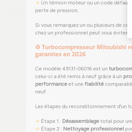
Un témoin moteur ou un code défaut pe
perte de pression.
Si vous remarquez un ou plusieurs de ces
chez un professionnel peut vous éviter d
♻️ Turbocompresseur Mitsubishi re
garanties en 2026
Ce modèle 49131-06016 est un
turbocom
celui-ci a été remis à neuf grâce à un
pro
performance
et une
fiabilité
comparables
neuf.
Les étapes du reconditionnement d'un t
Étape 1 :
Désassemblage
total pour un
Étape 2 :
Nettoyage professionnel
pou