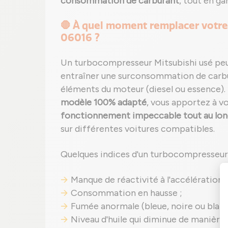
consommation de carburant
, tout en ga
🛑 À quel moment remplacer votre
06016 ?
Un turbocompresseur Mitsubishi usé pe
entraîner une surconsommation de car
éléments du moteur (diesel ou essence).
modèle 100% adapté
, vous apportez à v
fonctionnement impeccable tout au long
sur différentes voitures compatibles.
Quelques indices d'un turbocompresseur
Manque de réactivité à l'accélération ;
Consommation en hausse ;
Fumée anormale (bleue, noire ou blanch
Niveau d'huile qui diminue de manière 