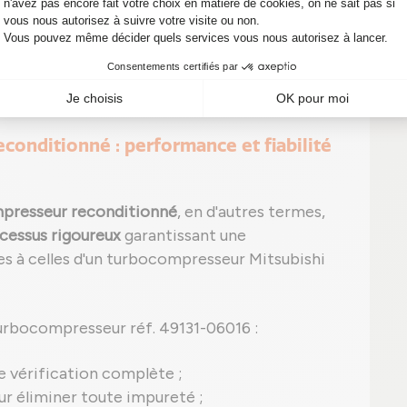
ut apparaître, tel que le P0299 signalant une
 signes, n'attendez pas ! Un simple diagnostic
es réparations coûteuses sur votre véhicule.
conditionné : performance et fiabilité
presseur reconditionné
, en d'autres termes,
cessus rigoureux
garantissant une
 à celles d'un turbocompresseur Mitsubishi
urbocompresseur réf. 49131-06016 :
e vérification complète ;
r éliminer toute impureté ;