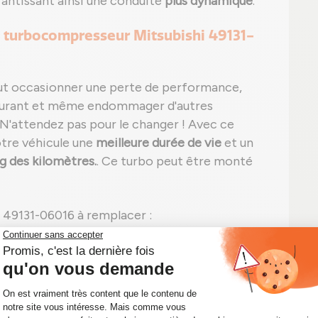
rantissant ainsi une conduite
plus dynamique
.
 turbocompresseur Mitsubishi 49131-
ut occasionner une perte de performance,
burant et même endommager d'autres
 N'attendez pas pour le changer ! Avec ce
otre véhicule une
meilleure durée de vie
et un
 des kilomètres.
. Ce turbo peut être monté
 49131-06016 à remplacer :
e) et/ou bruit inhabituel ;
anormale sans fuite visible ;