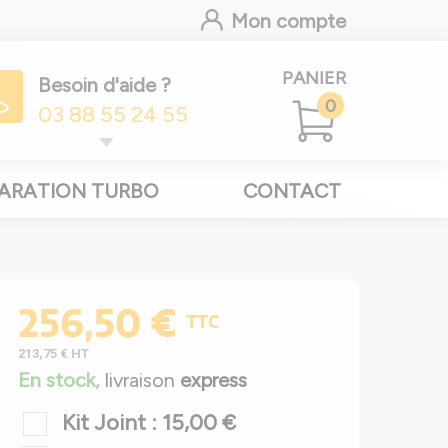
Mon compte
PANIER
Besoin d'aide ?
0
03 88 55 24 55
ARATION TURBO
CONTACT
256,50 €
TTC
213,75 €
HT
En stock,
livraison
express
Kit Joint : 15,00 €