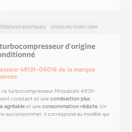
ÉFÉRENCES IDENTIQUES
CODES MOTEURS / OEM
le turbocompresseur d'origine
onditionné
presseur 49131-06016 de la marque
mances
 ce turbocompresseur Mitsubishi 49131-
ment constant et une
combustion plus
us agréable
et une
consommation réduite
. Un
ans surconsommer. Il correspond au modèle qui