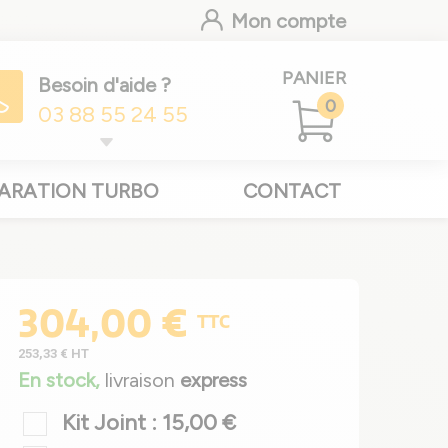
Mon compte
PANIER
Besoin d'aide ?
0
03 88 55 24 55
ARATION TURBO
CONTACT
304,00 €
TTC
253,33 €
HT
En stock,
livraison
express
Kit Joint : 15,00 €