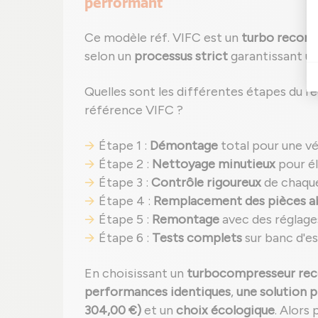
performant
Ce modèle réf. VIFC est un
turbo recond
selon un
processus strict
garantissant u
Quelles sont les différentes étapes du 
référence VIFC ?
Étape 1 :
Démontage
total pour une vé
Étape 2 :
Nettoyage minutieux
pour él
Étape 3 :
Contrôle rigoureux
de chaque
Étape 4 :
Remplacement des pièces 
Étape 5 :
Remontage
avec des réglage
Étape 6 :
Tests complets
sur banc d'e
En choisissant un
turbocompresseur rec
performances identiques
,
une solution 
304,00 €)
et un
choix écologique
. Alors