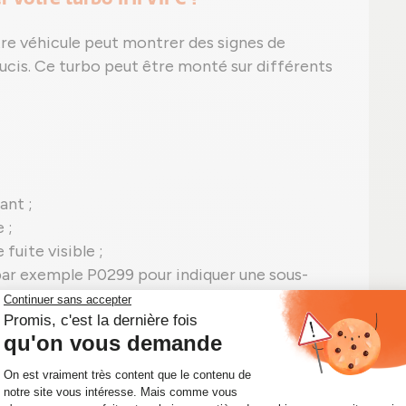
tre véhicule peut montrer des signes de
oucis. Ce turbo peut être monté sur différents
ant ;
 ;
 fuite visible ;
par exemple P0299 pour indiquer une sous-
IFC en panne.
 turbo IHI remis à neuf pour un moteur