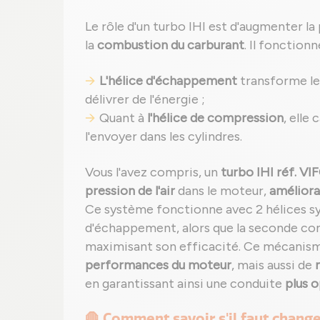
Le rôle d'un turbo IHI est d'augmenter la
la
combustion du carburant
. Il fonction
L'hélice d'échappement
transforme les
délivrer de l'énergie ;
Quant à
l'hélice de compression
, elle
l'envoyer dans les cylindres.
Vous l'avez compris, un
turbo IHI réf. VI
pression de l'air
dans le moteur,
améliora
Ce système fonctionne avec 2 hélices syn
d'échappement, alors que la seconde comp
maximisant son efficacité. Ce mécanis
performances du moteur
, mais aussi de
en garantissant ainsi une conduite
plus 
🛑 Comment savoir s'il faut change