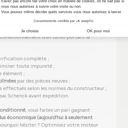
itionné
, ce qui signifie qu'il a été remis à neuf
ne
qualité équivalente à un turbo IHI neuf.
reconditionnement d'un turbo portant la
rification complète ;
iminer toute impureté ;
 élément ;
abîmées
par des pièces neuves ;
s effectués selon les normes du constructeur ;
ssai Schenck avant expédition.
onditionné
, vous faites un pari gagnant :
plus économique (aujourd'hui à seulement
 pourquoi hésiter ? Optimisez votre moteur