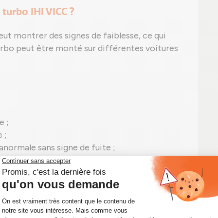
turbo IHI VICC ?
peut montrer des signes de faiblesse, ce qui
urbo peut être monté sur différentes voitures
e ;
 ;
anormale sans signe de fuite ;
eut apparaître, comme le P0299 signalant une
VICC en panne.