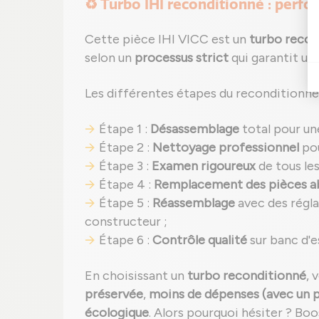
♻️ Turbo IHI reconditionné : perfo
Cette pièce IHI VICC est un
turbo recon
selon un
processus strict
qui garantit un
Les différentes étapes du reconditionn
Étape 1 :
Désassemblage
total pour un
Étape 2 :
Nettoyage professionnel
pou
Étape 3 :
Examen rigoureux
de tous le
Étape 4 :
Remplacement des pièces 
Étape 5 :
Réassemblage
avec des régla
constructeur ;
Étape 6 :
Contrôle qualité
sur banc d'e
En choisissant un
turbo reconditionné
, 
préservée
,
moins de dépenses (avec un p
écologique
. Alors pourquoi hésiter ? Bo