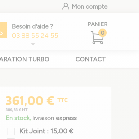
Mon compte
PANIER
Besoin d'aide ?
0
03 88 55 24 55
ARATION TURBO
CONTACT
361,00 €
TTC
300,83 €
HT
En stock,
livraison
express
Kit Joint : 15,00 €