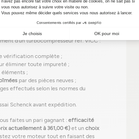
rmance et fiabilité garanties en 2026
ditionné
, ce qui signifie qu'il a été remis à neuf
e
qualité équivalente à un turbo IHI neuf.
ement d'un turbocompresseur réf. VICC :
e vérification complète ;
r éliminer toute impureté ;
s éléments ;
abîmées
par des pièces neuves ;
ges effectués selon les normes du
ssai Schenck avant expédition.
vous faites un pari gagnant :
efficacité
rix actuellement à 361,00 €)
et un
choix
ostez votre moteur tout en faisant des