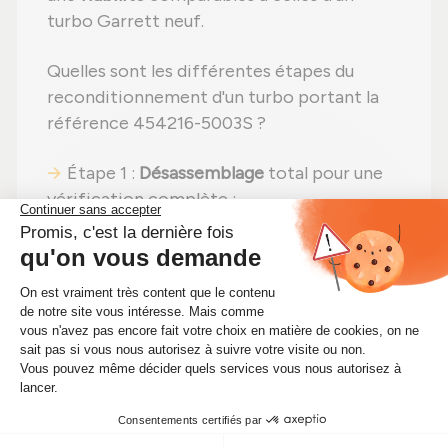
turbo Garrett neuf.
Quelles sont les différentes étapes du
reconditionnement d'un turbo portant la
référence 454216-5003S ?
Étape 1 :
Désassemblage
total pour une
vérification complète ;
Étape 2 :
Nettoyage professionnel
pour
éliminer toute impureté ;
Étape 3 :
Contrôle détaillé
de chaque
élément ;
Étape 4 :
Remplacement des pièces
abîmées
par des pièces neuves ;
Étape 5 :
Réassemblage
avec des
réglages effectués selon les
recommandations du fabricant ;