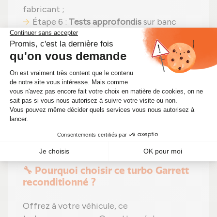
fabricant ;
Étape 6 :
Tests approfondis
sur banc
d'essai Schenck avant envoi.
En choisissant un
turbocompresseur
reconditionné
, vous faites un pari gagnant :
performances identiques
,
une solution plus
économique (aujourd'hui à seulement
323,00 €)
et un
impact environnemental
positif
. Alors pourquoi hésiter ? Boostez
votre moteur tout en réduisant vos coûts
d'entretien !
🔧 Pourquoi choisir ce turbo Garrett
reconditionné ?
Offrez à votre véhicule, ce