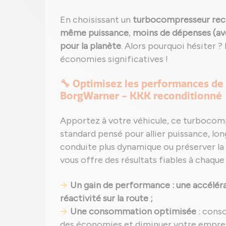
En choisissant un
turbocompresseur rec
même puissance
,
moins de dépenses (ave
pour la planète
. Alors pourquoi hésiter 
économies significatives !
🔧 Optimisez les performances de
BorgWarner - KKK reconditionné
Apportez à votre véhicule, ce turboco
standard pensé pour allier puissance, lo
conduite plus dynamique ou préserver la 
vous offre des résultats fiables à chaque 
Un gain de performance : une accéléra
réactivité sur la route ;
Une consommation optimisée
: cons
des économies et diminuer votre empre