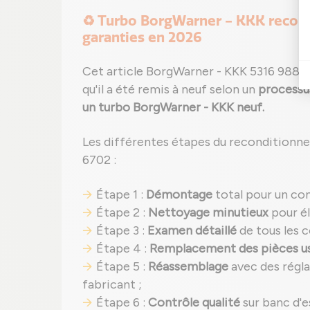
♻️ Turbo BorgWarner - KKK recondi
garanties en 2026
Cet article BorgWarner - KKK 5316 988 
qu'il a été remis à neuf selon un
processus
un turbo BorgWarner - KKK neuf.
Les différentes étapes du reconditionn
6702 :
Étape 1 :
Démontage
total pour un co
Étape 2 :
Nettoyage minutieux
pour él
Étape 3 :
Examen détaillé
de tous les 
Étape 4 :
Remplacement des pièces u
Étape 5 :
Réassemblage
avec des régl
fabricant ;
Étape 6 :
Contrôle qualité
sur banc d'e