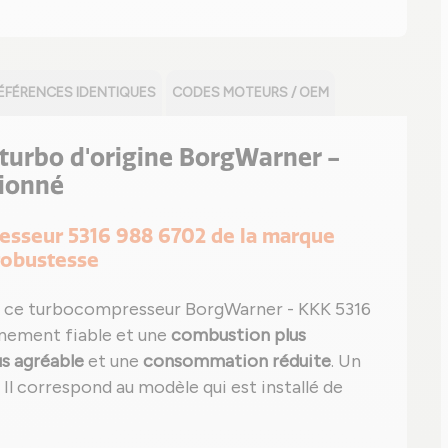
ÉFÉRENCES IDENTIQUES
CODES MOTEURS / OEM
e turbo d'origine BorgWarner -
tionné
resseur 5316 988 6702 de la marque
robustesse
 ce turbocompresseur BorgWarner - KKK 5316
nnement fiable et une
combustion plus
us agréable
et une
consommation réduite
. Un
é. Il correspond au modèle qui est installé de