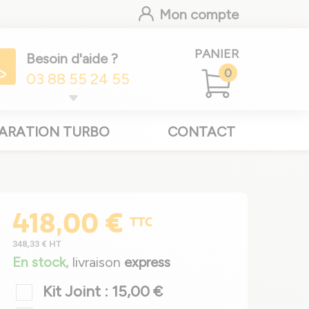
Mon compte
PANIER
Besoin d'aide ?
0
03 88 55 24 55
ARATION TURBO
CONTACT
418,00 €
TTC
348,33 €
HT
En stock,
livraison
express
Kit Joint : 15,00 €