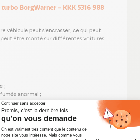
e turbo BorgWarner - KKK 5316 988
re véhicule peut s'encrasser, ce qui peut
peut être monté sur différentes voitures
e ;
 fumée anormal ;
sans fuite visible ;
eut apparaître, comme le P0299 signalant une
5316 988 6702 en panne.