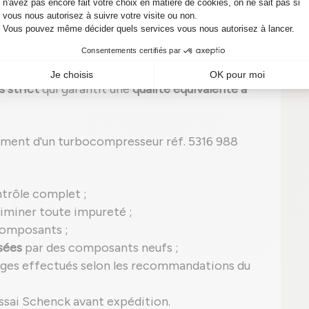
tionné : performance et fiabilité
6702 est un
turbo reconditionné
, ce qui signifie
 strict
qui garantit une
qualité équivalente à
ement d'un turbocompresseur réf. 5316 988
ntrôle complet ;
iminer toute impureté ;
composants ;
sées
par des composants neufs ;
ages effectués selon les recommandations du
ssai Schenck avant expédition.