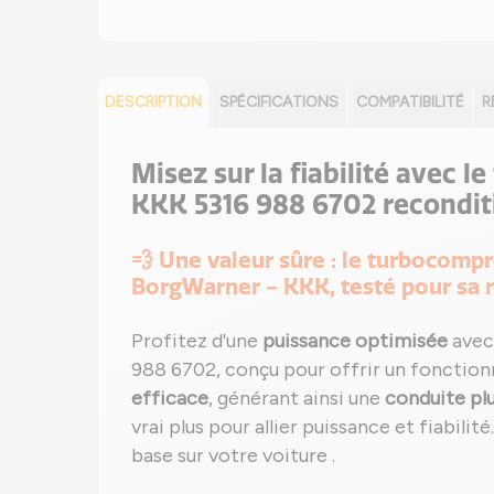
DESCRIPTION
SPÉCIFICATIONS
COMPATIBILITÉ
R
Misez sur la fiabilité avec l
KKK 5316 988 6702 recondi
💨 Une valeur sûre : le turbocomp
BorgWarner - KKK, testé pour sa 
Profitez d'une
puissance optimisée
avec
988 6702, conçu pour offrir un fonctio
efficace
, générant ainsi une
conduite pl
vrai plus pour allier puissance et fiabilit
base sur votre voiture .