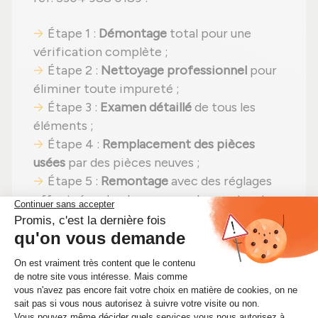
Étape 1 :
Démontage
total pour une
vérification complète ;
Étape 2 :
Nettoyage professionnel
pour
éliminer toute impureté ;
Étape 3 :
Examen détaillé
de tous les
éléments ;
Étape 4 :
Remplacement des pièces
usées
par des pièces neuves ;
Étape 5 :
Remontage
avec des réglages
effectués selon les normes du constructeur
;
Étape 6 :
Contrôle qualité
sur banc
d'essai Schenck avant expédition.
En choisissant un
turbo reconditionné
,
vous faites un pari gagnant :
performances