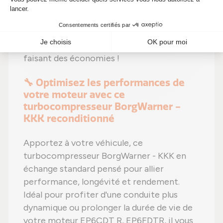
identiques
,
moins de dépenses (avec un
prix imbattable à 1 235,00 €)
et un
impact
environnemental positif
. Alors pourquoi
hésiter ? Renforcez votre moteur tout en
faisant des économies !
🔧 Optimisez les performances de
votre moteur avec ce
turbocompresseur BorgWarner -
KKK reconditionné
Apportez à votre véhicule, ce
turbocompresseur BorgWarner - KKK en
échange standard pensé pour allier
performance, longévité et rendement.
Idéal pour profiter d'une conduite plus
dynamique ou prolonger la durée de vie de
votre moteur EP6CDT R, EP6FDTR, il vous