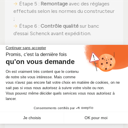
Étape 5 :
Remontage
avec des réglages
effectués selon les normes du constructeur
;
Étape 6 :
Contrôle qualité
sur banc
d'essai Schenck avant expédition.
En choisissant un
turbo reconditionné
,
vous faites un pari gagnant :
performances
identiques
,
moins de dépenses (avec un
tarif aujourd'hui à 1 140,00 €)
et un
choix
écologique
. Alors pourquoi hésiter ?
Renforcez votre moteur tout en faisant
des économies significatives !
🔧 Optimisez les performances de
votre moteur avec ce turbo
Mitsubishi reconditionné