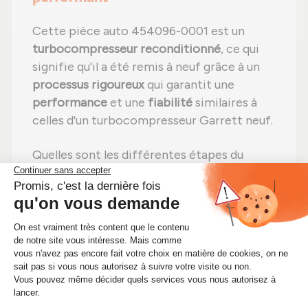
Cette pièce auto 454096-0001 est un
turbocompresseur reconditionné
, ce qui
signifie qu'il a été remis à neuf grâce à un
processus rigoureux
qui garantit une
performance
et une
fiabilité
similaires à
celles d'un turbocompresseur Garrett neuf.
Quelles sont les différentes étapes du
reconditionnement d'un turbo portant la
référence 454096-0001 ?
Étape 1 :
Désassemblage
total pour un
contrôle complet ;
Étape 2 :
Nettoyage minutieux
pour
éliminer toute impureté ;
Étape 3 :
Contrôle détaillé
de chaque