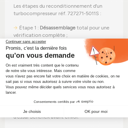
Les étapes du reconditionnement d'un
turbocompresseur réf. 727271-5011S :
Étape 1 :
Désassemblage
total pour une
vérification complète ;
Étape 2 :
Nettoyage minutieux
pour
éliminer toute impureté ;
Étape 3 :
Examen détaillé
de tous les
éléments ;
Étape 4 :
Remplacement des pièces
usées
par des pièces neuves ;
Étape 5 :
Réassemblage
avec des
réglages effectués selon les
recommandations du fabricant ;
Étape 6 :
Contrôle qualité
sur banc
d'essai Schenck avant envoi.