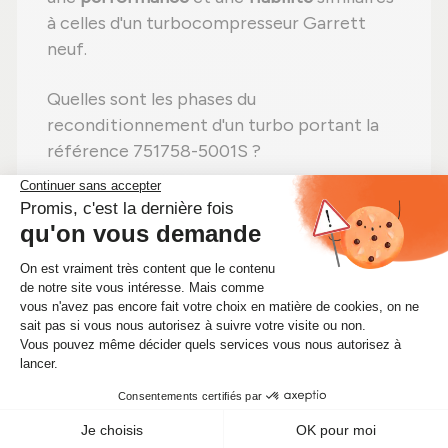
à celles d'un turbocompresseur Garrett
neuf.
Quelles sont les phases du
reconditionnement d'un turbo portant la
référence 751758-5001S ?
Étape 1 :
Désassemblage
total pour une
vérification complète ;
Étape 2 :
Nettoyage minutieux
pour
éliminer toute impureté ;
Étape 3 :
Contrôle détaillé
de chaque
composant ;
Étape 4 :
Remplacement des pièces
abîmées
par des pièces neuves ;
Étape 5 :
Réassemblage
avec des
réglages effectués selon les