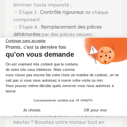
éliminer toute impureté ;
Étape 3 :
Contrôle rigoureux
de chaque
composant ;
Étape 4 :
Remplacement des pièces
détériorées
par des pièces neuves ;
Étape 5 :
Remontage
avec des réglages
effectués selon les recommandations du
fabricant ;
Étape 6 :
Tests complets
sur banc d'essai
Schenck avant envoi.
En choisissant un
turbo reconditionné
,
vous faites un pari gagnant :
efficacité
préservée
,
une solution plus économique
(aujourd'hui à 228,00 €)
et un
impact
environnemental positif
. Alors pourquoi
hésiter ? Boostez votre moteur tout en