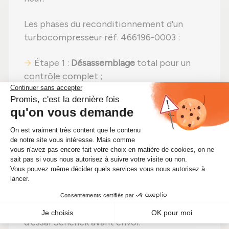
Les phases du reconditionnement d'un
turbocompresseur réf. 466196-0003 :
Étape 1 :
Désassemblage
total pour un
contrôle complet ;
Étape 2 :
Nettoyage professionnel
pour
éliminer toute impureté ;
Étape 3 :
Examen détaillé
de tous les
composants ;
Étape 4 :
Remplacement des pièces
détériorées
par des pièces neuves ;
Étape 5 :
Réassemblage
avec des
réglages effectués selon les
recommandations du fabricant ;
Étape 6 :
Contrôle qualité
sur banc
d'essai Schenck avant envoi.