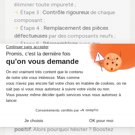
éliminer toute impureté ;
Étape 3 :
Contrôle rigoureux
de chaque
composant ;
Étape 4 :
Remplacement des pièces
défectueuses
par des composants neufs ;
Étape 5 :
Réassemblage
avec des
réglages effectués selon les
recommandations du fabricant ;
Étape 6 :
Tests approfondis
sur banc
d'essai Schenck avant expédition.
En choisissant un
turbocompresseur
reconditionné
, vous faites un pari gagnant :
efficacité préservée
,
une solution plus
économique (actuellement à seulement
513,00 €)
et un
impact environnemental
positif
. Alors pourquoi hésiter ? Boostez