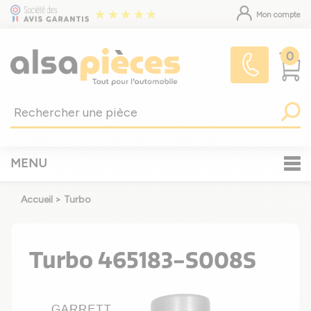
Mon compte
0
MENU
Accueil
>
Turbo
Turbo 465183-S008S