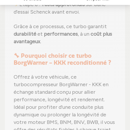
Étape 6 :
Tests approfondis
sur banc
d'essai Schenck avant envoi.
Grâce à ce processus, ce turbo garantit
durabilité
et
performances
, à un
coût plus
avantageux
.
🔧 Pourquoi choisir ce turbo
BorgWarner - KKK reconditionné ?
Offrez à votre véhicule, ce
turbocompresseur BorgWarner - KKK en
échange standard conçu pour allier
performance, longévité et rendement.
Idéal pour profiter d'une conduite plus
dynamique ou prolonger la longévité de
votre moteur BMS, BNM, BNV, BWB, il vous
offre des résultats fiables à chaque trajet.