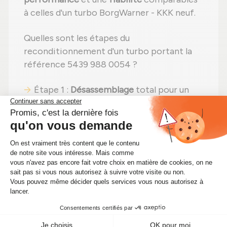
à celles d'un turbo BorgWarner - KKK neuf.
Quelles sont les étapes du
reconditionnement d'un turbo portant la
référence 5439 988 0054 ?
Étape 1 :
Désassemblage
total pour un
contrôle complet ;
Étape 2 :
Nettoyage minutieux
pour
éliminer toute impureté ;
Étape 3 :
Contrôle détaillé
de chaque
composant ;
Étape 4 :
Remplacement des pièces
endommagées
par des composants neufs ;
Étape 5 :
Remontage
avec des réglages
effectués selon les normes du constructeur
;