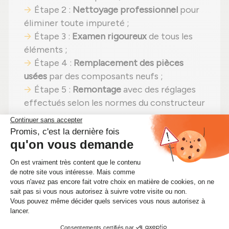
Étape 2 :
Nettoyage professionnel
pour
éliminer toute impureté ;
Étape 3 :
Examen rigoureux
de tous les
éléments ;
Étape 4 :
Remplacement des pièces
usées
par des composants neufs ;
Étape 5 :
Remontage
avec des réglages
effectués selon les normes du constructeur
;
Étape 6 :
Contrôle qualité
sur banc
d'essai Schenck avant expédition.
En choisissant un
turbo reconditionné
,
vous faites un pari gagnant :
performances
identiques
,
moins de dépenses (avec un
tarif imbattable à 304,00 €)
et un
geste
pour la planète
. Alors pourquoi hésiter ?