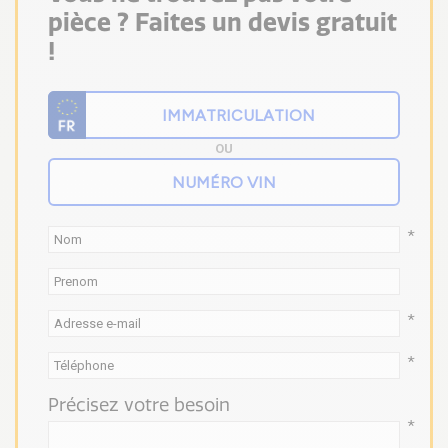
pièce ? Faites un devis gratuit
!
OU
*
*
*
Précisez votre besoin
*