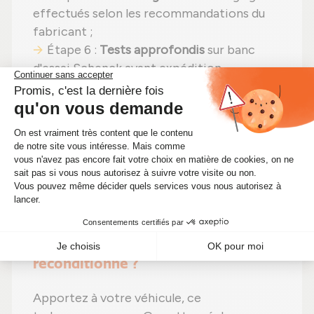
effectués selon les recommandations du
fabricant ;
Étape 6 :
Tests approfondis
sur banc
d'essai Schenck avant expédition.
En choisissant un
turbocompresseur
reconditionné
, vous faites un pari gagnant :
même puissance
,
une solution plus
économique (actuellement à 247,00 €)
et
un
choix écologique
. Alors pourquoi hésiter
? Optimisez votre moteur tout en
diminuant vos coûts d'entretien !
🔧 Pourquoi choisir ce turbo Garrett
reconditionné ?
Apportez à votre véhicule, ce