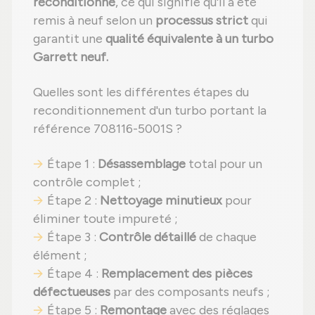
reconditionné
, ce qui signifie qu'il a été
remis à neuf selon un
processus strict
qui
garantit une
qualité équivalente à un turbo
Garrett neuf.
Quelles sont les différentes étapes du
reconditionnement d'un turbo portant la
référence 708116-5001S ?
Étape 1 :
Désassemblage
total pour un
contrôle complet ;
Étape 2 :
Nettoyage minutieux
pour
éliminer toute impureté ;
Étape 3 :
Contrôle détaillé
de chaque
élément ;
Étape 4 :
Remplacement des pièces
défectueuses
par des composants neufs ;
Étape 5 :
Remontage
avec des réglages