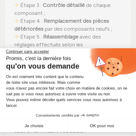
Étape 3 :
Contrôle détaillé
de chaque
composant ;
Étape 4 :
Remplacement des pièces
détériorées
par des composants neufs ;
Étape 5 :
Réassemblage
avec des
réglages effectués selon les
recommandations du fabricant ;
Étape 6 :
Tests approfondis
sur banc
d'essai Schenck avant expédition.
En choisissant un
turbocompresseur
reconditionné
, vous faites un pari gagnant :
même puissance
,
une solution plus
économique (aujourd'hui à 218,50 €)
et un
impact environnemental positif
. Alors
pourquoi hésiter ? Renforcez votre moteur
tout en diminuant vos coûts !