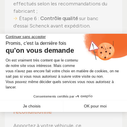
effectués selon les recommandations du
fabricant ;
Étape 6 :
Contrôle qualité
sur banc
d'essai Schenck avant expédition.
En choisissant un
turbo reconditionné
,
vous faites un pari gagnant :
efficacité
préservée
,
moins de dépenses (avec un
tarif actuellement à 551,00 €)
et un
geste
pour la planète
. Alors pourquoi hésiter ?
Optimisez votre moteur tout en faisant
des économies significatives !
🔧 Optimisez les performances de
votre moteur avec ce turbo IHI
reconditionné
Apportez à votre véhicule, ce