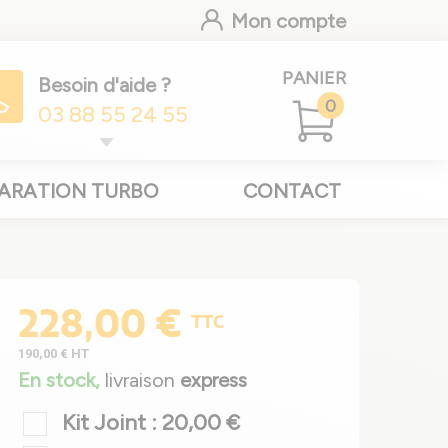
Mon compte
PANIER
Besoin d'aide ?
0
03 88 55 24 55
ARATION TURBO
CONTACT
228,00 €
TTC
190,00 €
HT
En stock,
livraison
express
Kit Joint : 20,00 €