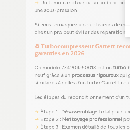
Un témoin moteur ou un code erreur 
une sous-pression.
Si vous remarquez un ou plusieurs de ces
chez un pro peut éviter des réparations 
♻️ Turbocompresseur Garrett recon
garanties en 2026
Ce modèle 734204-5001S est un
turbo 
neuf grâce à un
processus rigoureux
qui 
similaires à celles d'un turbo Garrett neu
Les étapes du reconditionnement d'un 
Étape 1 :
Désassemblage
total pour un
Étape 2 :
Nettoyage professionnel
pou
Étape 3 :
Examen détaillé
de tous les 