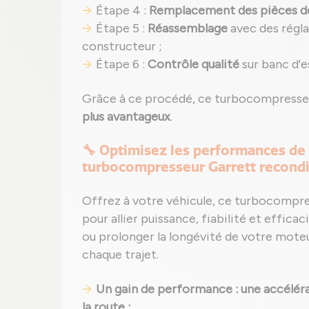
Étape 4 :
Remplacement des pièces d
Étape 5 :
Réassemblage
avec des régla
constructeur ;
Étape 6 :
Contrôle qualité
sur banc d'e
Grâce à ce procédé, ce turbocompresseu
plus avantageux
.
🔧 Optimisez les performances de
turbocompresseur Garrett recond
Offrez à votre véhicule, ce turbocompr
pour allier puissance, fiabilité et efficac
ou prolonger la longévité de votre moteur
chaque trajet.
Un gain de performance : une accélérat
la route ;