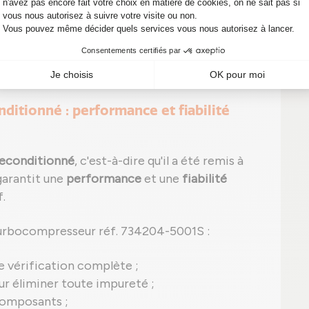
peut apparaître, comme le code P0299 pour
 signes, n'attendez pas ! Un simple diagnostic
onéreuses sur votre véhicule.
ditionné : performance et fiabilité
reconditionné
, c'est-à-dire qu'il a été remis à
garantit une
performance
et une
fiabilité
f.
turbocompresseur réf. 734204-5001S :
e vérification complète ;
r éliminer toute impureté ;
composants ;