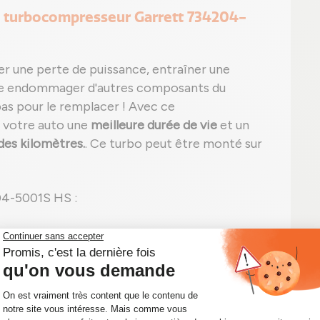
e turbocompresseur Garrett 734204-
er une perte de puissance, entraîner une
e endommager d'autres composants du
as pour le remplacer ! Avec ce
à votre auto une
meilleure durée de vie
et un
des kilomètres.
. Ce turbo peut être monté sur
04-5001S HS :
ue, noire ou blanche) et/ou sifflement
n apparente sans signe de fuite ;