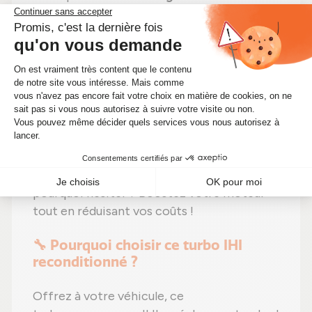
réglages effectués selon les
recommandations du fabricant ;
Étape 6 :
Tests approfondis
sur banc
d'essai Schenck avant expédition.
En choisissant un
turbocompresseur
reconditionné
, vous faites un pari gagnant :
efficacité préservée
,
une solution plus
économique (actuellement à seulement
323,00 €)
et un
geste pour la planète
. Alors
pourquoi hésiter ? Boostez votre moteur
tout en réduisant vos coûts !
🔧 Pourquoi choisir ce turbo IHI
reconditionné ?
Offrez à votre véhicule, ce