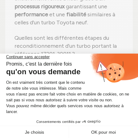
processus rigoureux
garantissant une
performance
et une
fiabilité
similaires à
celles d'un turbo Toyota neuf.
Quelles sont les différentes étapes du
reconditionnement d'un turbo portant la
référence 17201-30011 ?
Étape 1 :
Désassemblage
total pour un
contrôle complet ;
Étape 2 :
Nettoyage minutieux
pour
éliminer toute impureté ;
Étape 3 :
Contrôle rigoureux
de chaque
composant ;
Étape 4 :
Remplacement des pièces
abîmées
par des pièces neuves ;
Étape 5 :
Remontage
avec des réglages