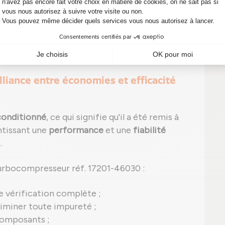
ut apparaître, tel que le P0299 signalant une
 signes, n'attendez pas ! Un simple diagnostic
coûteuses sur votre véhicule.
alliance entre économies et efficacité
conditionné
, ce qui signifie qu'il a été remis à
tissant une
performance
et une
fiabilité
.
urbocompresseur réf. 17201-46030 :
e vérification complète ;
iminer toute impureté ;
composants ;