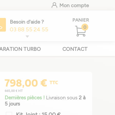
Mon compte
PANIER
Besoin d'aide ?
0
03 88 55 24 55
ARATION TURBO
CONTACT
798,00 €
TTC
665,00 €
HT
Dernières pièces !
Livraison sous
2 à
5 jours
Kit Joint : 15,00 €