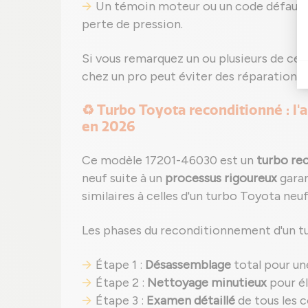
Un témoin moteur ou un code défaut pe
perte de pression.
Si vous remarquez un ou plusieurs de ces
chez un pro peut éviter des réparations 
♻️ Turbo Toyota reconditionné : l'
en 2026
Ce modèle 17201-46030 est un
turbo re
neuf suite à un
processus rigoureux
garan
similaires à celles d'un turbo Toyota neuf
Les phases du reconditionnement d'un t
Étape 1 :
Désassemblage
total pour un
Étape 2 :
Nettoyage minutieux
pour él
Étape 3 :
Examen détaillé
de tous les 