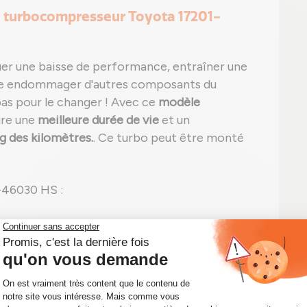
e turbocompresseur Toyota 17201-
er une baisse de performance, entraîner une
e endommager d'autres composants du
pas pour le changer ! Avec ce
modèle
ure une
meilleure durée de vie
et un
 des kilomètres.
. Ce turbo peut être monté
-46030 HS :
ue, noire ou blanche) et/ou sifflement
n apparente sans signe de fuite ;