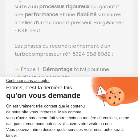
suite à un
processus rigoureux
qui garantit
une
performance
et une
fiabilité
similaires
à celles d'un turbocompresseur BorgWarner
- KKK neuf.
Les phases du reconditionnement d'un
turbocompresseur réf. 5324 988 6082 :
Étape 1 :
Démontage
total pour une
vérification complète ;
Étape 2 :
Nettoyage minutieux
pour
éliminer toute impureté ;
Étape 3 :
Examen détaillé
de tous les
éléments ;
Étape 4 :
Remplacement des pièces
endommagées
par des composants neufs ;
Étape 5 :
Remontage
avec des réglages