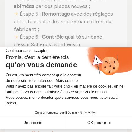
abîmées
par des pièces neuves ;
Étape 5 :
Remontage
avec des réglages
effectués selon les recommandations du
fabricant ;
Étape 6 :
Contrôle qualité
sur banc
d'essai Schenck avant envoi.
En choisissant un
turbo reconditionné
,
vous faites un pari gagnant :
même
puissance
,
moins de dépenses (avec un
tarif imbattable à 551,00 €)
et un
choix
écologique
. Alors pourquoi hésiter ?
Renforcez votre moteur tout en faisant
des économies significatives !
🔧 Optimisez les performances de
votre moteur avec ce turbo Garrett