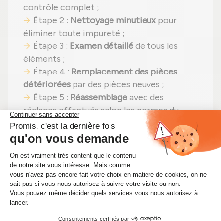
contrôle complet ;
Étape 2 :
Nettoyage minutieux
pour
éliminer toute impureté ;
Étape 3 :
Examen détaillé
de tous les
éléments ;
Étape 4 :
Remplacement des pièces
détériorées
par des pièces neuves ;
Étape 5 :
Réassemblage
avec des
réglages effectués selon les normes du
constructeur ;
Étape 6 :
Contrôle qualité
sur banc
d'essai Schenck avant envoi.
En choisissant un
turbocompresseur
reconditionné
, vous faites un pari gagnant :
performances identiques
,
moins de
dépenses (avec un prix aujourd'hui à 410,40