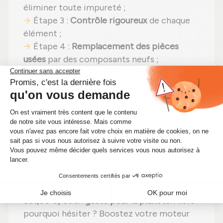
éliminer toute impureté ;
Étape 3 :
Contrôle rigoureux
de chaque
élément ;
Étape 4 :
Remplacement des pièces
usées
par des composants neufs ;
Étape 5 :
Réassemblage
avec des
réglages effectués selon les
recommandations du fabricant ;
Étape 6 :
Tests complets
sur banc d'essai
Schenck avant envoi.
En choisissant un
turbocompresseur
reconditionné
, vous faites un pari gagnant :
performances identiques
,
une solution plus
économique (actuellement à seulement
551,00 €)
et un
geste pour la planète
. Alors
pourquoi hésiter ? Boostez votre moteur