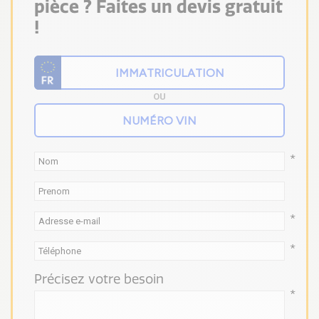
pièce ? Faites un devis gratuit
!
OU
*
*
*
Précisez votre besoin
*