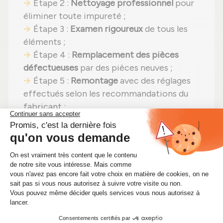
Étape 2 :
Nettoyage professionnel
pour
éliminer toute impureté ;
Étape 3 :
Examen rigoureux
de tous les
éléments ;
Étape 4 :
Remplacement des pièces
défectueuses
par des pièces neuves ;
Étape 5 :
Remontage
avec des réglages
effectués selon les recommandations du
fabricant ;
Étape 6 :
Contrôle qualité
sur banc
d'essai Schenck avant expédition.
En choisissant un
turbo reconditionné
,
vous faites un pari gagnant :
même
puissance
,
moins de dépenses (avec un prix
imbattable à 266,00 €)
et un
impact
environnemental positif
. Alors pourquoi
hésiter ? Boostez votre moteur tout en