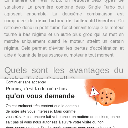
En matière de Twin Turbo, on retrouve deux types de
variations. La première combine deux Single Turbo qui
agissent ensemble. La deuxième combinaison est
composée de
deux turbos de tailles différentes
. On
retrouve donc un petit turbo fonctionnant lorsque le moteur
tourne à bas régime et un autre plus gros qui se met en
marche uniquement quand le moteur atteint un certain
régime. Cela permet d’éviter les pertes d’accélération et
aide à fournir de la puissance au moteur à tout moment.
Quels sont les avantages du
turbo Twin Scroll ?
Le plus grand avantage procuré par le turbo Twin Scroll est
la plus grande puissance qu’il octroie au véhicule. En effet,
grâce à la séparation de ses cylindres, le collecteur de ce
type de turbo permet de
récupérer beaucoup plus
d’énergie sur la turbine
. Le moteur est donc plus puissant
et on peut ainsi éviter le phénomène de mise en route du