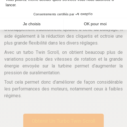
turbo encore
appelé turbo lag
.
Il faut aussi dire que le turbo Twin Scroll est utile pour
améliorer la vidange des cylindres
par la phase
d’échappement traditionnelle ajoutée à celle du balayage. Il
aide également à la réduction des cliquetis et octroie une
plus grande flexibilité dans les divers réglages.
Avec un turbo Twin Scroll, on obtient beaucoup plus de
variations possible des vitesses de rotation et la grande
énergie envoyée sur la turbine permet d’augmenter la
pression de suralimentation.
Tout cela permet donc d’améliorer de façon considérable
les performances des moteurs, notamment ceux à faibles
régimes.
Obtenir Un Turbo Twin Scroll